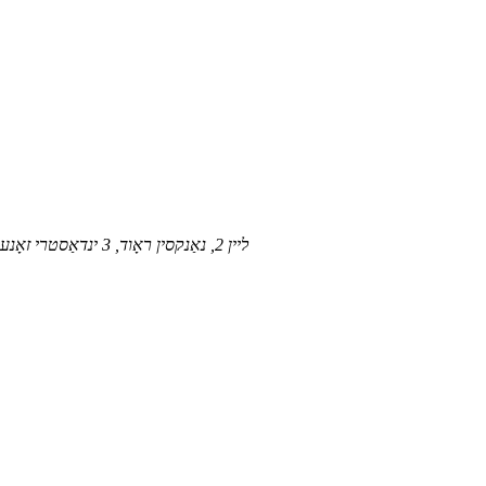
NO.20, ליין 2, נאַנקסין ראָוד, 3 ינדאַסטרי זאָנע, נאַנזשאַ, הומען טאַון דאָנגגואַן, גואַנגדאָנג, טשיינאַ