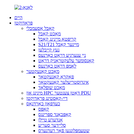
היים
פּראָדוקטן
קאַבל אַסעמבלי
מאַכט קאַבל
קריפּטאָ מיינינג קאַבל
S21/T21 מיינער קאַבל
נעץ קייבלען
נייַ ענערגיע דראָט כאַרנעס
קאָנסומער עלעקטראָניק דראָט
לאָמפּ דראָט כאַרנעס
מאַכט קאַנעקטער
פאַקראַ קאַנעקטאָר
אינדוסטריעלער קאַנעקטאָר
מאַכט שופלאָד
מינינג און HPC דאַטן צענטער PDU
דיי-קאַסטינג פּראָדוקטן
כעדפאָון כאַרדנאַס
קאַפּס
קאָפּבאַנד ספּרינגס
אַנדערע טיילן
סליידער סעריע
שטעמפּלונגען פֿאַר רעדנערס