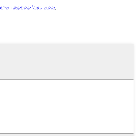
,
מאַכט קאַבל קאַנעקטער טייפּס