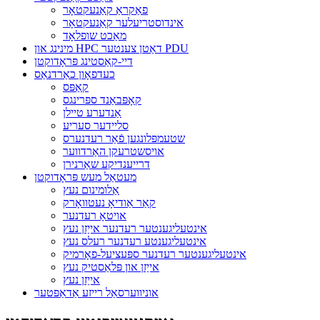
פאַקראַ קאַנעקטאָר
אינדוסטריעלער קאַנעקטאָר
מאַכט שופלאָד
מינינג און HPC דאַטן צענטער PDU
דיי-קאַסטינג פּראָדוקטן
כעדפאָון כאַרדנאַס
קאַפּס
קאָפּבאַנד ספּרינגס
אַנדערע טיילן
סליידער סעריע
שטעמפּלונגען פֿאַר רעדנערס
אויסשטרעקן האַרדווער
דרייענדיקע שאַרנירן
מעטאַל מעש פּראָדוקטן
אַלומינום נעץ
קאַר אַודיאָ נעטוואָרק
אויטאָ רעדנער
אינטעליגענטער רעדנער אייַזן נעץ
אינטעליגענטע רעדנער רעלס נעץ
אינטעליגענטער רעדנער ספּעציעל-פאָרמיק
אייַזן און פּלאַסטיק נעץ
אייַזן נעץ
אוניווערסאַל רייזע אַדאַפּטער