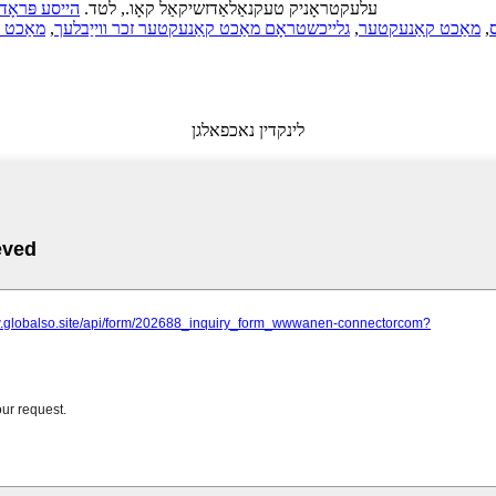
© קאַפּירייט - 2021: אַלע רעכטן רעזערווירט. NBC עלעקטראָניק טעקנאַלאַדזשיקאַל קאָו., לטד.
הייסע פּראָד
,
מאַכט קאַנעקטער
,
גלייכשטראָם מאַכט קאַנעקטער זכר ווייַבלעך
,
מאַכט 
לינקדין נאכפאלגן