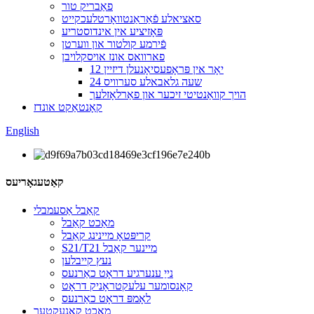
פאַבריק טור
סאציאלע פֿאַראַנטוואָרטלעכקייט
פּאָזיציע אין אינדוסטריע
פֿירמע קולטור און ווערטן
פארוואס אונז אויסקלויבן
12 יאָר אין פּראָפעסיאָנעלן דיזיין
24 שעה גלאבאלע סערוויס
הויך קוואַנטיטי זיכער און פאַרלאָזלעך
קאָנטאַקט אונדז
English
קאַטעגאָריעס
קאַבל אַסעמבלי
מאַכט קאַבל
קריפּטאָ מיינינג קאַבל
S21/T21 מיינער קאַבל
נעץ קייבלען
נייַ ענערגיע דראָט כאַרנעס
קאָנסומער עלעקטראָניק דראָט
לאָמפּ דראָט כאַרנעס
מאַכט קאַנעקטער