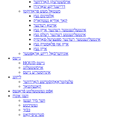
אויסשטרעקן האַרדווער
דרייענדיקע שאַרנירן
מעטאַל מעש פּראָדוקטן
אַלומינום נעץ
קאַר אַודיאָ נעטוואָרק
אויטאָ רעדנער
אינטעליגענטער רעדנער אייַזן נעץ
אינטעליגענטע רעדנער רעלס נעץ
אינטעליגענטער רעדנער ספּעציעל-פאָרמיק
אייַזן און פּלאַסטיק נעץ
אייַזן נעץ
אוניווערסאַל רייזע אַדאַפּטער
נייעס
HOUD נייעס
אויסשטעלונג
אינדוסטריע נייעס
לייזונג
עלעקטראָאַקוסטישע האַרדווער
קאַנעקטאָר
אָפֿט געשטעלטע פֿראַגעס
וועגן אונדז
ווער מיר זענען
געשיכטע
כּבֿוד
סערטיפיקאַט