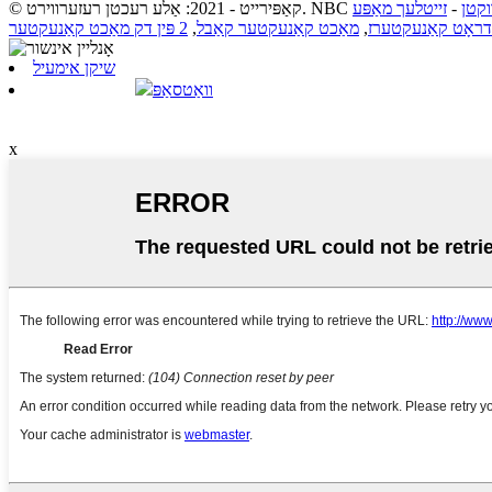
וקטן
-
זייטלעך מאַפּע
דראָט קאַנעקטערז
,
מאַכט קאַנעקטער קאַבל
,
2 פּין דק מאַכט קאַנעקטער
שיקן אימעיל
וואַטסאַפּ
x