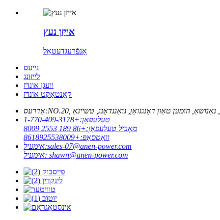
אייַזן נעץ
אָנפֿרעג
דעטאַל
נייעס
לייזונג
וועגן אונדז
קאָנטאַקט אונדז
אַדרעס:
טעלעפאָן:
+1-770-409-3178
מאָביל טעלעפאָן:
+86 189 2553 8009
וואַטסאַפּ:
+8618925538009
sales-07@anen-power.com
אימעיל:
shawn@anen-power.com
אימעיל: