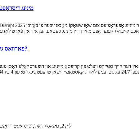
מינינג דיסראַפּט 2025 אין פלאָרידע - זעען זיך דאָרט 25-27 
פארוואס גלאבאלע מיינינג ריזן און דאטן צענטערס קלייבן אונז?
אין דער הויך-סטייקס וועלט פון קריפּטאָ מיינינג און היפּערסקאַלע דאַטן צענטערס, יעדער וואט ציילט זיך
NO.20, ליין 2, נאַנקסין ראָוד, 3 ינדאַסטרי זאָנע, נאַנזשאַ, הומען טאַון דאָנגגואַן, גואַנגדאָנג, טשיינאַ