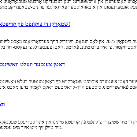
טע כינע אינאָוואַציע קאָנפערענץ און אויסשטעלונג וועגן לעבעדיקע אַרבעט טעכנאָלאָגי
שטאַרקן די צוקונפֿט פֿון קריפּטאָ: טרעפֿט אונדז ביי ביטקאָין 2025 אין לאַס וועגאַס!
פֿון 25סטן ביז 27סטן מײַ וועט אונדזער מאַנשאַפֿט זײַן בײַ דער ביטקאָין 2025 אין לאַס וועגאַס, ווײ
דאַטן צענטער וועלט וואַשינגטאָן (14-17 אַפּריל), זען אייך ביי אונדזער
ווא
ז דאָרטן דעם 25סטן-27סטן מאַרץ צו ווײַזן ווי מיר שטיצן די צוקונפֿט פֿון קריפּטאָ מיינינג און אינדו
יעדער איז פֿאַרכאַפּט פֿון אונדזערע PDUs. מיר טיילן זיך מיט אײַך מיט עטלעכע שיינע פֿאָטאָס: