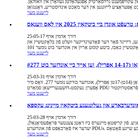
ע און עקוויפּמענט גרויסאַרטיק אָפּגעהאַלטן געוואָרן אין וואוהאַן.
לייענט מער
דורך אדמין אויף 25-05-17
ַזנדיק הויך-פּערפאָרמאַנס מאַכט לייזונגען, דיזיינד פֿאַר דער פֿאָדערנדיקער וועלט פֿון בלאָקטשיין און
לייענט מער
 בוט #277
דורך אדמין אויף 25-03-31
מיר זענען אַזוי אויפֿגערייצט צו טרעפֿן זיך מיט אײַך און געבן אײַער דאַטן צענטערס צוקונפֿט שטאַרקייט בײַ דאַטן צענטער וועלט וואַשינגטאָן (14טן-17טן אַפּריל), אונדזער בודקע נומער 277. וואָס מיר
לייענט מער
ונדערבארע און געלונגענע ביטקאָין מיינינג עקספּאָ
דורך אדמין אויף 25-03-28
סטריעלע טעכנאָלאָגיע. פֿון קריפּטאָ מיינערס ביז דאַטן צענטער פּראָפֿעסיאָנאַלן,
לייענט מער