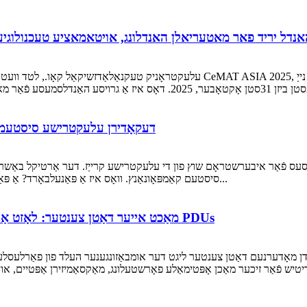
דעקאָדירן עלעקטרישע סיסטעמען:
וויסעס פֿאַר איבערשטראָם שוץ פון די עלעקטרישע קרייַז. דער אַרטיקל באַשר
סיסטעם קאַמפּאָונאַנץ. וואָס איז אַ פּאַנעלבאָרד? אַ פּאַנעלבאָרד איז אַן עלעקטריע צושטעל סיסטעם קאַמפּאָונאַנט...
מאַכט אייער דאַטן צענטער: לאָזט אַרויס עפעקטיווקייט מיט אונדזערע פּראָפעסיאָנעלע PDUs
מאָדערנעם דאַטן צענטער ליגט דער אומבאַזונגענער העלד פון פאַרלעסלעכקייט און עפעקטיווקייט: די