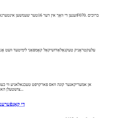
אן אמעריקאנער קונה וואס פארקויפט טעכנאלאגיע ווי כעדפאו
צושטעלן הארדווער פראדוקטן, אריינגערעכנט קאפבאנד כעדפאונס, אויערפאונס, און פארשידענע מעטאלענע מעשעס. מיר האבן געארבעט צוזאמען...
די קאָנפֿערענ