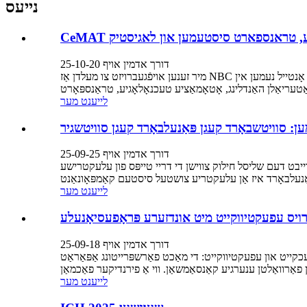
נייעס
דורך אדמין אויף 25-10-20
מיר זענען אויפֿגעברויזט צו מעלדן אַז NBC עלעקטראָניק טעקנאַלאַדזשיקאַל קאָו., לטד וועט אָנטייל נעמען אין CeMAT ASIA 2025, וואָס וועט פֿאָרקומען אין שאַנגהאַי אין די שאַנגהאַי נייַ
לייענט מער
 סוויטשבאָרד קעגן פּאַנעלבאָרד קעגן סוויטשגיר
דורך אדמין אויף 25-09-25
ייבט דעם שליסל חילוק צווישן די דריי טייפּס פון עלעקטרישע
לייענט מער
דורך אדמין אויף 25-09-18
 מאַכט פאַרשפּרייטונג אַפּאַראַט (PDU). אָפט איבערגעקוקט, די ריכטיקע PDU
לייענט מער