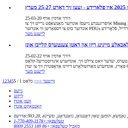
מערץ
דורך אדמין אויף 25-03-20
אויפריגענדע נייעס! אונדזער מאַנשאַפֿט גרייט זיך צו Mining Disrupt 2025 אין פֿלאָרידע! – מיר ברענגען אונדזערע בעסטע מאַכט לייזונגען פֿאַר מינינג אָפּעראַציעס צום שאָו שטאָק! מאַכט זיכער צו באַזוכן
לייענט מער
דורך אדמין אויף 25-02-22
. אונדזערע אינדוסטריעל-קלאַס PDUs צושטעלן אומגעגלייכט פאַרלעסלעכקייט מיט 99.99%
לייענט מער
ווייטער >
>>
בלאַט 1 / 5
5
4
3
2
1
נייעס
לייזונג
וועגן אונדז
קאָנטאַקט אונדז
אַדרעס:
טעלעפאָן:
+1-770-409-3178
מאָביל טעלעפאָן:
+86 189 2553 8009