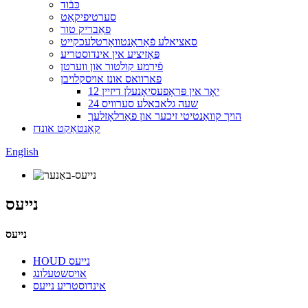
כּבֿוד
סערטיפיקאַט
פאַבריק טור
סאציאלע פֿאַראַנטוואָרטלעכקייט
פּאָזיציע אין אינדוסטריע
פֿירמע קולטור און ווערטן
פארוואס אונז אויסקלויבן
12 יאָר אין פּראָפעסיאָנעלן דיזיין
24 שעה גלאבאלע סערוויס
הויך קוואַנטיטי זיכער און פאַרלאָזלעך
קאָנטאַקט אונדז
English
נייעס
נייעס
HOUD נייעס
אויסשטעלונג
אינדוסטריע נייעס