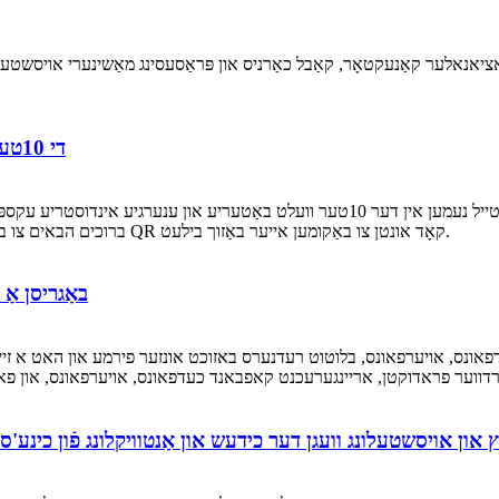
די 10טע וועלט באַטעריע און ענערגיע אינדוסטריע עקספּאָ
נומער: 5.1H813 ברוכים הבאים צו באַזוכן אונדזער בוט, איר קענט סקענען דעם QR קאָד אונטן צו באַקומען אייער באַזוך בילעט.
באַגריסן אַ
נס, אויערפאונס, בלוטוט רעדנערס באזוכט אונזער פירמע און האט א זייער פ
ץ און אויסשטעלונג וועגן דער כידעש און אַנטוויקלונג פֿון כינע