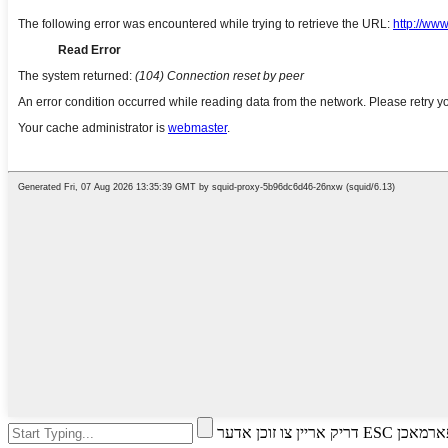
ו זוכן אדער ESC צו פארמאכן