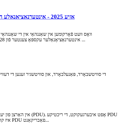
CeMAT אזיע 2025 - אינטערנאציאנאלע האנדל יריד פאר מאטעריאלן האנדלונג, אויטאמאציע טעכנולוגיע, טראנספארט סיסטעמען און לאגיסטיק
אינטערנאַציאָנאַלער עקספּאָ צענטער פֿון 28סטן ביזן 31סטן אָקטאָבער, 2025. דאָס איז אַ גרויסע האַנדלסמעסע פֿאַר מאַטעריאַלן האַנדלינג, אָטאָמאַציע טעכנאָלאָגיע, טראַנספּאָרט ...
די סוויטשבאָרד, פּאַנעלבאָרד, און סוויטשגיר זענען די דע
אין האַרצן פון יעדן 
איז קריטיש פֿאַר זיכער מאַכן אָפּטימאַלע פאָרשטעלונג, מאַקסאַמיזירן אַפּטיים, און פאַרוואַלטן ענערגיע קאַנסאַמשאַן. ווי אַ פירנדיקער פאַכמאַן PDU פאַבריקאַנט...