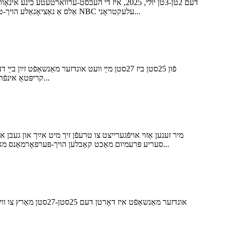
דעם 2טן-3טן יולי, 2025, איז די העכסט-ערווארטע
אַלס אַ נאַציאָנאַלע הויך-טעק אונטערנעמונג און אַ באַוואוסטער פאַרזאָרגער פון ניט-שטאָפּנדיקע מאַכט אָפּעראַציע לייזונגען אין דער מאַכט אינדוסטריע, דאָנגגואַן NBC עלעקטראָני...
קריפּטאָ אינפֿראַסטרוקטור. צי איר בויט מינינג פֿאַרמס, דאַטן צענטערס, צי נעקסט-דור בלאָקטשיין כאַבז, ביטע קומט אַרײַן אין אונדזער בוט נומער 101...
אָפֿערן: נעקסט-דזשענעריישאַן סמאַרט PDU סעריע פּרעמיום מאַכט קאַבלען הויך-פּערפאָרמאַנס מאַכט פֿאַרשפּרייטונג סיסטעם הויך-קוואַליטעט ראַקס לאָמיר בויען מאַכט אינפֿראַסטרוקטור...
אונדזער מאַנשאַפֿט אי