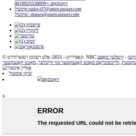
וואַטסאַפּ:
+8618925538009
sales-07@anen-power.com
אימעיל:
shawn@anen-power.com
אימעיל:
וקטן
-
זייטלעך מאַפּע
עקטערז
,
גלייכשטראָם מאַכט קאַנעקטער זכר ווייַבלעך
,
מאַכט קאַנעקטער
שיקן אימעיל
וואַטסאַפּ
x