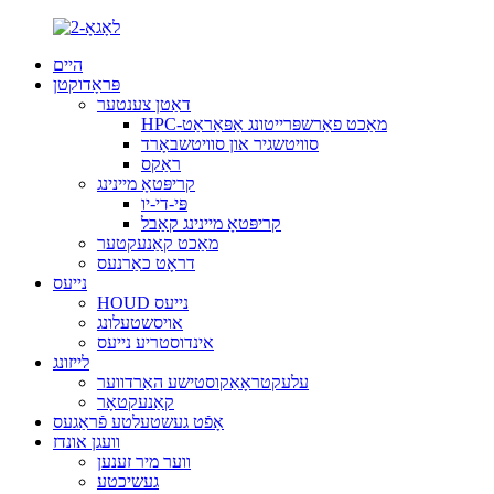
היים
פּראָדוקטן
דאַטן צענטער
HPC-מאַכט פאַרשפּרייטונג אַפּאַראַט
סוויטשגיר און סוויטשבאָרד
ראַקס
קריפּטאָ מיינינג
פּי-די-יו
קריפּטאָ מיינינג קאַבל
מאַכט קאַנעקטער
דראָט כאַרנעס
נייעס
HOUD נייעס
אויסשטעלונג
אינדוסטריע נייעס
לייזונג
עלעקטראָאַקוסטישע האַרדווער
קאַנעקטאָר
אָפֿט געשטעלטע פֿראַגעס
וועגן אונדז
ווער מיר זענען
געשיכטע