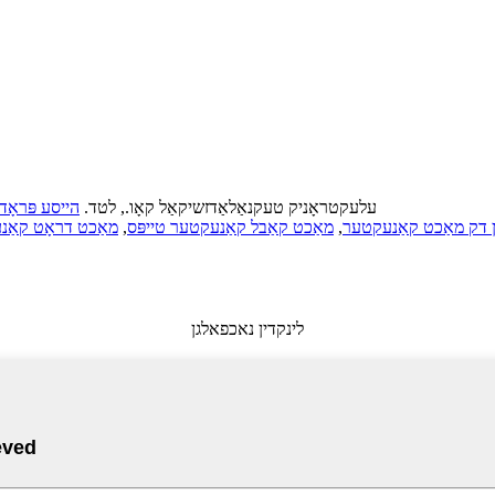
© קאַפּירייט - 2021: אַלע רעכטן רעזערווירט. NBC עלעקטראָניק טעקנאַלאַדזשיקאַל קאָו., לטד.
הייסע פּראָד
,
מאַכט קאַבל קאַנעקטער טייפּס
,
מאַכט דראָט קאַנ
לינקדין נאכפאלגן