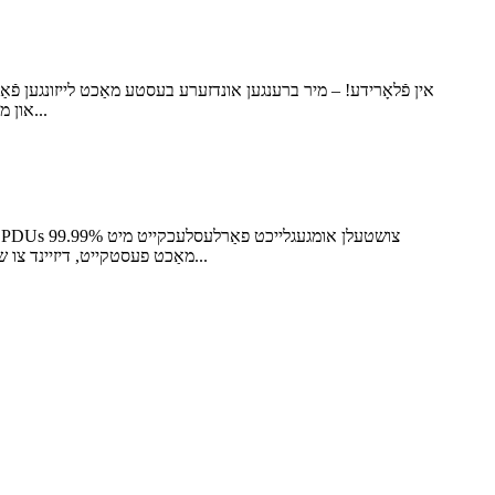
אונדזער בוט צו ויספאָרשן ווי אונדזער PDUs און מאַכט קייבאַלז קענען אָפּטימיזירן דיין מינינג סעטאַפּ. זען איר אין פֿאָרט לאָדערדייל, פֿלאָרידע...
מאַכט פעסטקייט, דיזיינד צו שעפּן 24/7 עקסטרעמע לאָודז. קאַסטאַמייזיישאַן טרעפט גיכקייט: פון 4 ביז 64 פּאָרץ, אונדזערע מאַדזשולאַרע דיזיינז אַדאַפּטירן זיך צו יעדן...