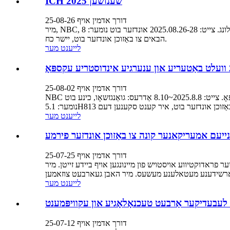
ICH 2025 שענזשען
דורך אדמין אויף 25-08-26
מיר, NBC, זענען די וואָך אין דער 16טער שענזשען אינטערנאציאנאלער קאַנעקטאָר, קאַבל כאַרניס און פּראַסעסינג מאַשינערי אויסשטעלונג. צייט: 2025.08.26-28 אונדזער בוט נומער: 8F070. ברוכים
הבאים צו באַזוכן אונדזער בוט, יישר כח.
לייענט מער
דורך אדמין אויף 25-08-02
NBC עלעקטראָניק טעקנאַלאַדזשיקאַל קאָמפּאַני לימיטעד וועט אָנטייל נעמען אין דער 10טער וועלט באַטעריע און ענערגיע אינדוסטריע עקספּאָ. צייט: 2025.8.8~8.10 אַדרעס: גואַנגזשאָו, כינע בוט
לייענט מער
 נייעם אמעריקאנער קונה צו באַזוכן אונדזער פירמע
דורך אדמין אויף 25-07-25
ראדוקטיווע אויסטויש פון מיינונגען אויף ביידע זייטן. מיר
לייענט מער
'ס לעבעדיקער אַרבעט טעכנאָלאָגיע און עקוויפּמענט
דורך אדמין אויף 25-07-12