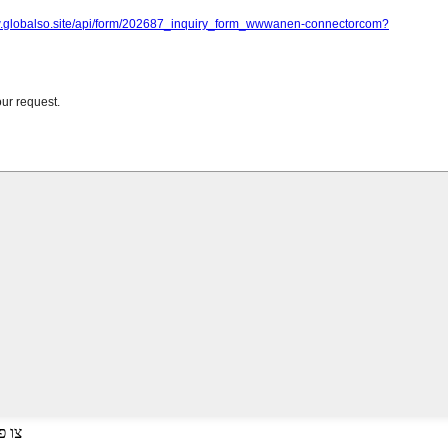
דריק אריין צ