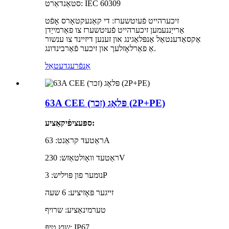
סטאַנדאַרט: IEC 60309
זיכערהייט פֿעיִטשערז: די קאַנעקטאָרס אָפֿט
אַרייַננעמען זיכערהייט פֿעיִטשערז צו פאַרמייַדן
אַקסאַדענטאַל אַנפּלאַגינג און זענען דיזיינד צו ענשור
אַ פאַרלאָזלעך און זיכער פֿאַרבינדונג.
אָנפֿרעג
דעטאַל
63A CEE פּלאָג (זכר) (2P+PE)
ספּעציפֿיקאַציע:
ראַטעד קראַנט: 63A
ראַטעד וואָולטאַזש: 230V
נומער פון פּויליש: 3P
זייגער פּאָזיציע: 6 שעה
טערמינאַציע: שרויף
שוץ טיפּ: IP67