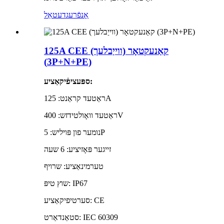
אָנפֿרעג
דעטאַל
125A CEE קאַנעקטאָר (ווייַבלעך)
(3P+N+PE)
ספּעציפֿיקאַציע:
ראַטעד קראַנט: 125A
ראַטעד וואָולטידזש: 400V
נומער פון פּויליש: 5P
זייגער פּאָזיציע: 6 שעה
טערמינאַציע: שרויף
שוץ טיפּ: IP67
סערטיפיקאַציע: CE
סטאַנדאַרט: IEC 60309