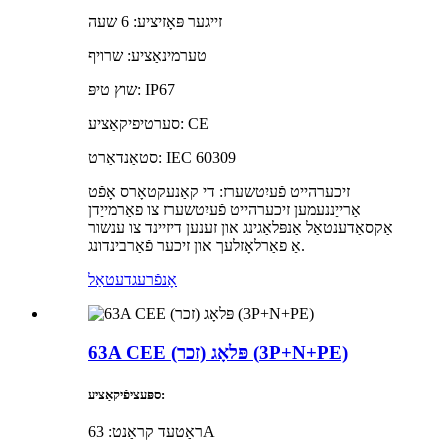
זייגער פּאָזיציע: 6 שעה
טערמינאַציע: שרויף
שוץ טיפּ: IP67
סערטיפיקאַציע: CE
סטאַנדאַרט: IEC 60309
זיכערהייט פֿעיִטשערז: די קאַנעקטאָרס אָפֿט
אַרייַננעמען זיכערהייט פֿעיִטשערז צו פאַרמייַדן
אַקסאַדענטאַל אַנפּלאַגינג און זענען דיזיינד צו ענשור
אַ פאַרלאָזלעך און זיכער פֿאַרבינדונג.
אָנפֿרעג
דעטאַל
63A CEE פּלאָג (זכר) (3P+N+PE)
ספּעציפֿיקאַציע:
ראַטעד קראַנט: 63A