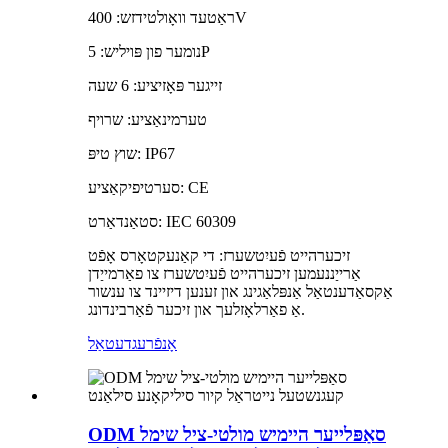
ראַטעד וואָולטידזש: 400V
נומער פון פּויליש: 5P
זייגער פּאָזיציע: 6 שעה
טערמינאַציע: שרויף
שוץ טיפּ: IP67
סערטיפיקאַציע: CE
סטאַנדאַרט: IEC 60309
זיכערהייט פֿעיִטשערז: די קאַנעקטאָרס אָפֿט
אַרייַננעמען זיכערהייט פֿעיִטשערז צו פאַרמייַדן
אַקסאַדענטאַל אַנפּלאַגינג און זענען דיזיינד צו ענשור
אַ פאַרלאָזלעך און זיכער פֿאַרבינדונג.
אָנפֿרעג
דעטאַל
ODM סאַפּלייער היימיש מולטי-ציל שימל