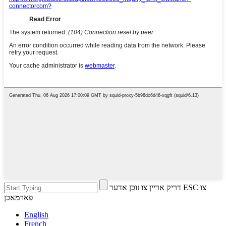
דריק אריין צו זוכן אדער ESC צו
פארמאכן
English
French