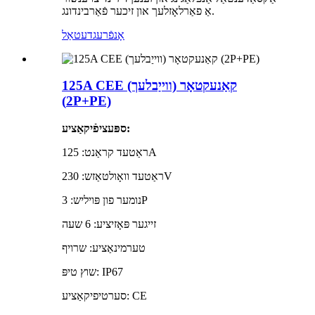
אַ פאַרלאָזלעך און זיכער פֿאַרבינדונג.
אָנפֿרעג
דעטאַל
125A CEE קאַנעקטאָר (ווייַבלעך)
(2P+PE)
ספּעציפֿיקאַציע:
ראַטעד קראַנט: 125A
ראַטעד וואָולטאַזש: 230V
נומער פון פּויליש: 3P
זייגער פּאָזיציע: 6 שעה
טערמינאַציע: שרויף
שוץ טיפּ: IP67
סערטיפיקאַציע: CE