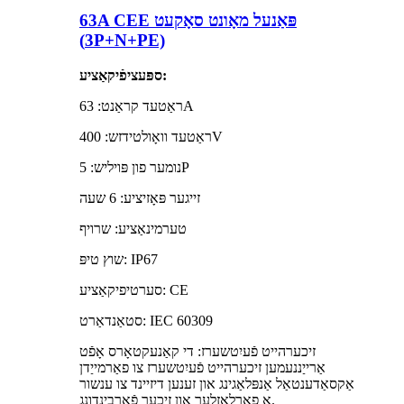
63A CEE פּאַנעל מאָונט סאָקעט
(3P+N+PE)
ספּעציפֿיקאַציע:
ראַטעד קראַנט: 63A
ראַטעד וואָולטידזש: 400V
נומער פון פּויליש: 5P
זייגער פּאָזיציע: 6 שעה
טערמינאַציע: שרויף
שוץ טיפּ: IP67
סערטיפיקאַציע: CE
סטאַנדאַרט: IEC 60309
זיכערהייט פֿעיִטשערז: די קאַנעקטאָרס אָפֿט
אַרייַננעמען זיכערהייט פֿעיִטשערז צו פאַרמייַדן
אַקסאַדענטאַל אַנפּלאַגינג און זענען דיזיינד צו ענשור
אַ פאַרלאָזלעך און זיכער פֿאַרבינדונג.