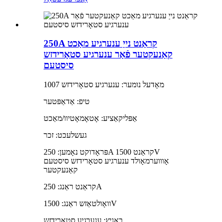
250A קראַנט נייַ ענערגיע מאַכט
קאַנעקטער פֿאַר ענערגיע סטאָרידזש
סיסטעם
מאָדעל נומער: ענערגיע סטאָרידזש 1007
טיפ: אַדאַפּטער
אַפּליקאַציע: אָטאָמאָטיוו/מאַכט
געשלעכט: זכר
פּראָדוקט נאָמען: 250A קראַנט 1500V
אָוווערמאָולד ענערגיע סטאָרידזש סיסטעם
קאַנעקטער
קראַנט ראַנג: 250A
וואָולטאַזש ראַנג: 1500V
באַניץ: ענערגיע סטאָרידזש