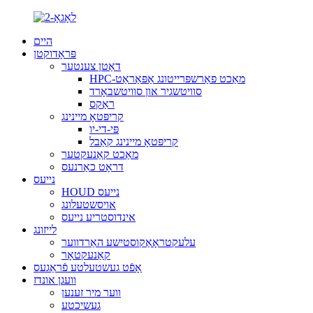
היים
פּראָדוקטן
דאַטן צענטער
HPC-מאַכט פאַרשפּרייטונג אַפּאַראַט
סוויטשגיר און סוויטשבאָרד
ראַקס
קריפּטאָ מיינינג
פּי-די-יו
קריפּטאָ מיינינג קאַבל
מאַכט קאַנעקטער
דראָט כאַרנעס
נייעס
HOUD נייעס
אויסשטעלונג
אינדוסטריע נייעס
לייזונג
עלעקטראָאַקוסטישע האַרדווער
קאַנעקטאָר
אָפֿט געשטעלטע פֿראַגעס
וועגן אונדז
ווער מיר זענען
געשיכטע