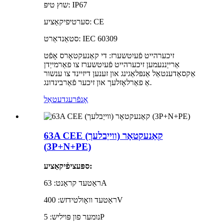
שוץ טיפּ: IP67
סערטיפיקאַציע: CE
סטאַנדאַרט: IEC 60309
זיכערהייט פֿעיִטשערז: די קאַנעקטאָרס אָפֿט
אַרייַננעמען זיכערהייט פֿעיִטשערז צו פאַרמייַדן
אַקסאַדענטאַל אַנפּלאַגינג און זענען דיזיינד צו ענשור
אַ פאַרלאָזלעך און זיכער פֿאַרבינדונג.
אָנפֿרעג
דעטאַל
63A CEE קאַנעקטאָר (ווייַבלעך)
(3P+N+PE)
ספּעציפֿיקאַציע:
ראַטעד קראַנט: 63A
ראַטעד וואָולטידזש: 400V
נומער פון פּויליש: 5P