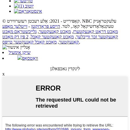
© קאַפּירייט - 2021: אַלע רעכטן רעזערווירט. NBC עלעקטראָניק
טעקנאַלאַדזשיקאַל קאָו., לטד.
הייסע פּראָדוקטן
-
זייטלעך מאַפּע
מאַכט דראָט קאַנעקטערז
,
מאַכט קאַנעקטער
,
גלייכשטראָם מאַכט
קאַנעקטער זכר ווייַבלעך
,
מאַכט קאַנעקטער קאַבל
,
2 פּין דק מאַכט
,
קאַנעקטער
,
מאַכט קאַבל קאַנעקטער טייפּס
שיקן אימעיל
וואַטסאַפּ
לינקדין נאכפאלגן
x