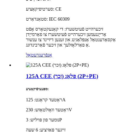
סערטיפיקאַציע: CE
סטאַנדאַרט: IEC 60309
זיכערהייט פֿעיִטשערז: די קאַנעקטאָרס אָפֿט
אַרייַננעמען זיכערהייט פֿעיִטשערז צו פאַרמייַדן
אַקסאַדענטאַל אַנפּלאַגינג און זענען דיזיינד צו ענשור
אַ פאַרלאָזלעך און זיכער פֿאַרבינדונג.
אָנפֿרעג
דעטאַל
125A CEE פּלאָג (זכר) (2P+PE)
ספּעציפֿיקאַציע:
ראַטעד קראַנט: 125A
ראַטעד וואָולטאַזש: 230V
נומער פון פּויליש: 3P
זייגער פּאָזיציע: 6 שעה