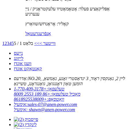
אַפּליקאַציע פעלד: אָטאָמאָטיוו עלעקטראָניק / נייַ
ענערגיע
קאָליר: אָראַנדזש/שוואַרץ
אָנפֿרעג
דעטאַל
ווייטער >
>>
בלאַט 1 / 5
5
4
3
2
1
נייעס
לייזונג
וועגן אונדז
קאָנטאַקט אונדז
NO.20, ליין 2, נאַנקסין ראָוד, 3 ינדאַסטרי זאָנע, נאַנזשאַ,
אַדרעס:
הומען טאַון דאָנגגואַן, גואַנגדאָנג, טשיינאַ
טעלעפאָן:
+1-770-409-3178
מאָביל טעלעפאָן:
+86 189 2553 8009
וואַטסאַפּ:
+8618925538009
sales-07@anen-power.com
אימעיל:
shawn@anen-power.com
אימעיל: