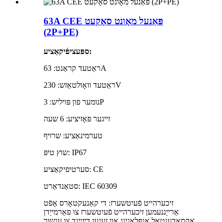
63A CEE פּאַנעל מאָונט סאָקעט
(2P+PE)
ספּעציפֿיקאַציע:
ראַטעד קראַנט: 63A
ראַטעד וואָולטאַזש: 230V
נומער פון פּויליש: 3P
זייגער פּאָזיציע: 6 שעה
טערמינאַציע: שרויף
שוץ טיפּ: IP67
סערטיפיקאַציע: CE
סטאַנדאַרט: IEC 60309
זיכערהייט פֿעיִטשערז: די קאַנעקטאָרס אָפֿט
אַרייַננעמען זיכערהייט פֿעיִטשערז צו פאַרמייַדן
אַקסאַדענטאַל אַנפּלאַגינג און זענען דיזיינד צו ענשור