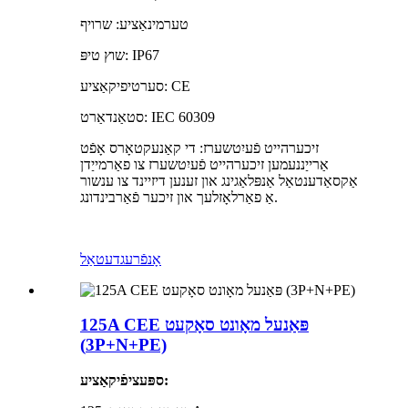
טערמינאַציע: שרויף
שוץ טיפּ: IP67
סערטיפיקאַציע: CE
סטאַנדאַרט: IEC 60309
זיכערהייט פֿעיִטשערז: די קאַנעקטאָרס אָפֿט
אַרייַננעמען זיכערהייט פֿעיִטשערז צו פאַרמייַדן
אַקסאַדענטאַל אַנפּלאַגינג און זענען דיזיינד צו ענשור
אַ פאַרלאָזלעך און זיכער פֿאַרבינדונג.
אָנפֿרעג
דעטאַל
125A CEE פּאַנעל מאָונט סאָקעט
(3P+N+PE)
ספּעציפֿיקאַציע: