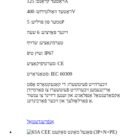
ראַטעד קראַנט: 125A
ראַטעד וואָולטידזש: 400V
נומער פון פּויליש: 5P
זייגער פּאָזיציע: 6 שעה
טערמינאַציע: שרויף
שוץ טיפּ: IP67
סערטיפיקאַציע: CE
סטאַנדאַרט: IEC 60309
זיכערהייט פֿעיִטשערז: די קאַנעקטאָרס אָפֿט
אַרייַננעמען זיכערהייט פֿעיִטשערז צו פאַרמייַדן
אַקסאַדענטאַל אַנפּלאַגינג און זענען דיזיינד צו ענשור
אַ פאַרלאָזלעך און זיכער פֿאַרבינדונג.
אָנפֿרעג
דעטאַל