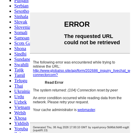
Punjabi
Serbian
Sesotho
Sinhala
Slovak
Slovenian
Somali
Samoan
Scots Gaelic
Shona
Sindhi
Sundanese
Swahili
Tajik
Tamil
Telugu
Thai
Ukrainian
Urdu
Uzbek
Vietnamese
Welsh
Xhosa
Yiddish
Yoruba