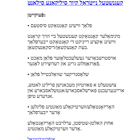
קעגנשטעל נייטראַל קיור סיליקאָנע סילאַנט
פֿעיִקייטן:
• פלאַך ווישינג קאָנטאַקט סיסטעם
מינימאַלער קאָנטאַקט קעגנשטעל ביי הויך קראַנט
ווישינג אַקציע רייניקט די קאָנטאַקט ייבערפלאַך
בעת קאַנעקשאַן/דיסקאַנעקשאַן.
• אויסטוישבאַרער געשלעכטלאָזער פּלאַן מאַכט
פֿאַרזאַמלונג גרינג און רעדוצירט לאַגער.
• שלאָסנדיקער שוואַלבטייל פּלאַן
צושטעלט א פאזיטיוון מעכאנישן פרילינג לאטש,
אריינגערעכנט פארשלאסבארע/אנטשלאסבארע און
אנדערע טיפן.
• האָריזאָנטאַלע/ווערטיקאַלע מאַונטינג פליגלען
אָדער ייבערפלאַך
אחוץ האלטן-שטיפטן, ערלויבט האָריזאָנטאַלע
אָדער ווערטיקאַלע מאַונטינג.
אָנפֿרעג
דעטאַל