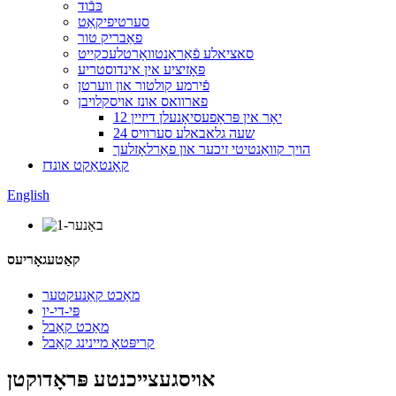
כּבֿוד
סערטיפיקאַט
פאַבריק טור
סאציאלע פֿאַראַנטוואָרטלעכקייט
פּאָזיציע אין אינדוסטריע
פֿירמע קולטור און ווערטן
פארוואס אונז אויסקלויבן
12 יאָר אין פּראָפעסיאָנעלן דיזיין
24 שעה גלאבאלע סערוויס
הויך קוואַנטיטי זיכער און פאַרלאָזלעך
קאָנטאַקט אונדז
English
קאַטעגאָריעס
מאַכט קאַנעקטער
פּי-די-יו
מאַכט קאַבל
קריפּטאָ מיינינג קאַבל
אויסגעצייכנטע פּראָדוקטן