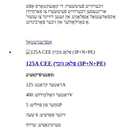
זיכערהייט פֿעיִטשערז: די קאַנעקטאָרס אָפֿט
אַרייַננעמען זיכערהייט פֿעיִטשערז צו פאַרמייַדן
אַקסאַדענטאַל אַנפּלאַגינג און זענען דיזיינד צו ענשור
אַ פאַרלאָזלעך און זיכער פֿאַרבינדונג.
אָנפֿרעג
דעטאַל
125A CEE פּלאָג (זכר) (3P+N+PE)
ספּעציפֿיקאַציע:
ראַטעד קראַנט: 125A
ראַטעד וואָולטידזש: 400V
נומער פון פּויליש: 5P
זייגער פּאָזיציע: 6 שעה
טערמינאַציע: שרויף